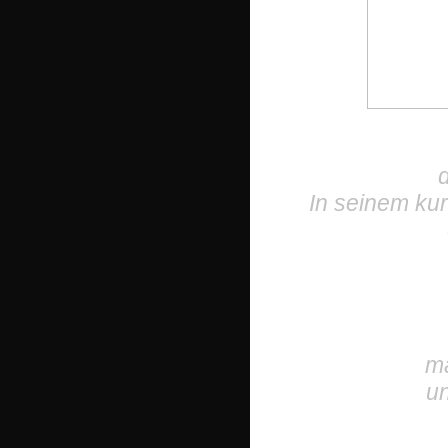
In seinem kur
ma
un